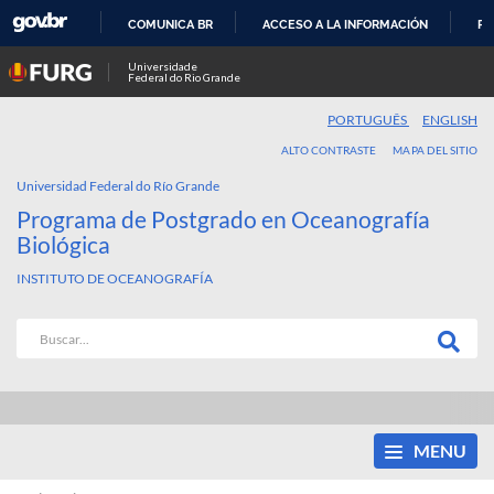
COMUNICA BR
ACCESO A LA INFORMACIÓN
PA
IR
Universidade
Federal do Rio Grande
AL
CONTENIDO
PORTUGUÊS
ENGLISH
ALTO CONTRASTE
MAPA DEL SITIO
Universidad Federal do Río Grande
Programa de Postgrado en Oceanografía
Biológica
INSTITUTO DE OCEANOGRAFÍA
MENU